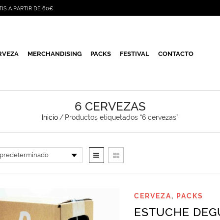
TIS A PARTIR DE 60€
RVEZA
MERCHANDISING
PACKS
FESTIVAL
CONTACTO
6 CERVEZAS
Inicio
/
Productos etiquetados “6 cervezas”
CERVEZA
,
PACKS
ESTUCHE DEGU