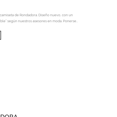
 camiseta de Rondadora. Diseño nuevo, con un
ble” según nuestros asesores en moda. Ponerse...
Este
producto
tiene
múltiples
variantes.
Las
opciones
se
pueden
elegir
en
la
página
de
producto
ADORA