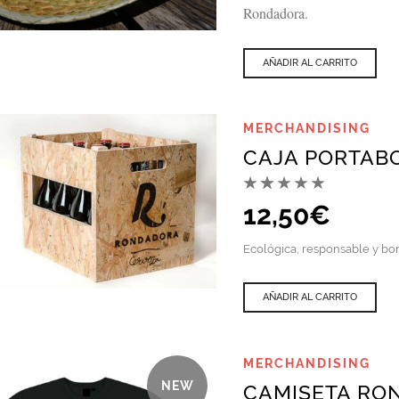
Rondadora.
QUICK VIEW
AÑADIR AL CARRITO
MERCHANDISING
CAJA PORTAB
12,50
€
Ecológica, responsable y boni
AÑADIR AL CARRITO
QUICK VIEW
MERCHANDISING
NEW
CAMISETA RO