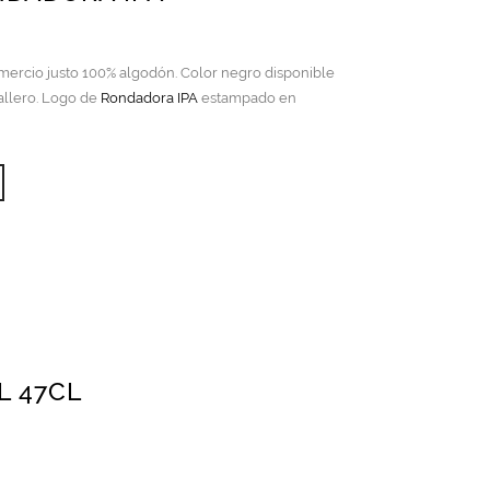
ercio justo 100% algodón. Color negro disponible
allero. Logo de
Rondadora IPA
estampado en
Este
producto
tiene
múltiples
variantes.
Las
opciones
se
pueden
elegir
L 47CL
en
la
página
de
producto