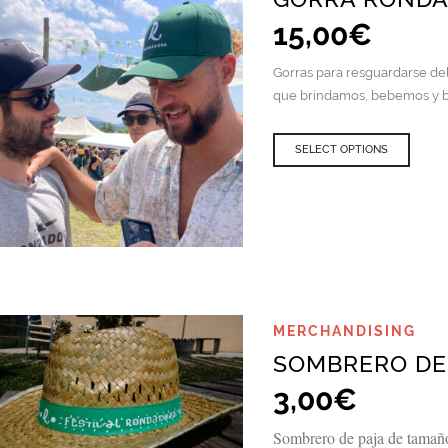
15,00
€
Gorras para resguardarse del
que brindamos, bebemos y b
SELECT OPTIONS
QUICK VIEW
MERCHANDISING
SOMBRERO DE 
3,00
€
Sombrero de paja de tamaño