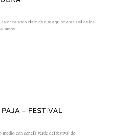
 calor dejando claro de que equipo eres. Del de los
ailamos.
PAJA – FESTIVAL
 medio con cenefa verde del festival de