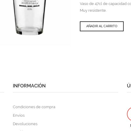
Vaso de 47cl de capacidad co
Muy resistente.
AÑADIR AL CARRITO
QUICK VIEW
INFORMACIÓN
Ú
Condiciones de compra
Envíos
Devoluciones