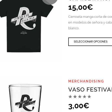
15,00
€
Camiseta manga corta de com
en modelos de señora y cab
blanco.
SELECCIONAR OPCIONES
QUICK VIEW
MERCHANDISING
VASO FESTIVA
3,00
€