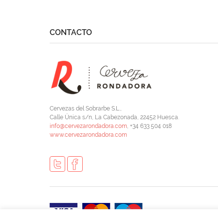
CONTACTO
Cervezas del Sobrarbe S.L.,
Calle Única s/n, La Cabezonada, 22452 Huesca.
info@cervezarondadora.com
, +34 633 504 018
www.cervezarondadora.com