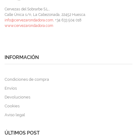
Cervezas del Sobrarbe S.L.,
Calle Única s/n, La Cabezonada, 22452 Huesca.
info@cervezarondadora.com
, +34 633 504 018
www.cervezarondadora.com
INFORMACIÓN
Condiciones de compra
Envíos
Devoluciones
Cookies
Aviso legal
ÚLTIMOS POST