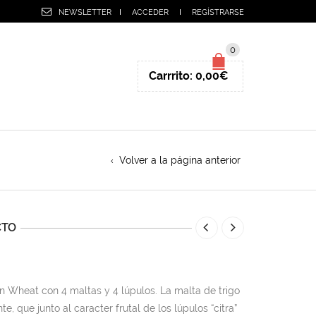
NEWSLETTER
ACCEDER
REGÍSTRARSE
0
Carrrito:
0,00
€
Volver a la página anterior
CTO
an Wheat con 4 maltas y 4 lúpulos. La malta de trigo
te, que junto al caracter frutal de los lúpulos “citra”