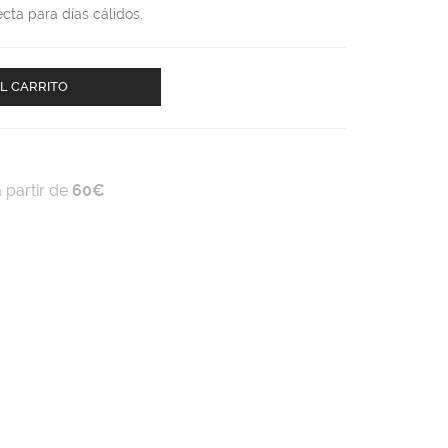
cta para días cálidos.
L CARRITO
 partir de
60€