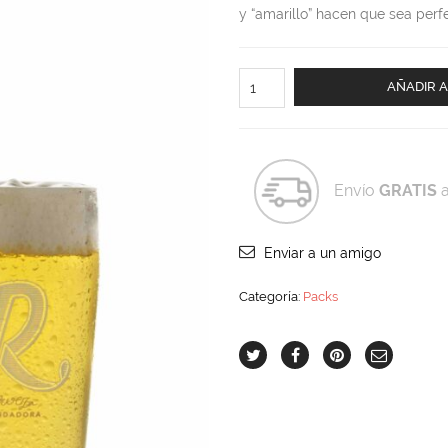
y “amarillo” hacen que sea perfe
Caja
AÑADIR A
12ud
Rondadora
Blanca
33cL
cantidad
Envío
GRATIS
a
Enviar a un amigo
Categoría:
Packs