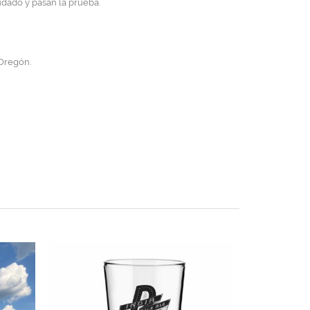
udado y pasan la prueba.
 Oregón.
ME
Caja por