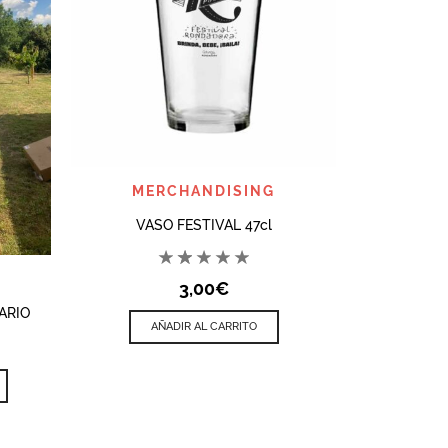
AÑ
QUICK VIEW
MERCHANDISING
VASO FESTIVAL 47cl
3,00
€
ARIO
AÑADIR AL CARRITO
Este
producto
tiene
múltiples