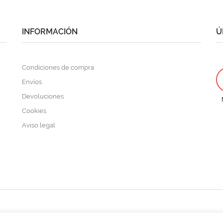
pueden
elegir
en
la
INFORMACIÓN
Ú
página
de
producto
Condiciones de compra
Envíos
Devoluciones
Cookies
Aviso legal