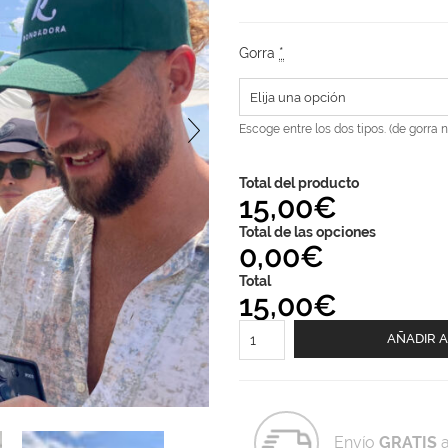
Gorra
*
Escoge entre los dos tipos. (de gorra n
Total del producto
15,00€
Total de las opciones
0,00€
Total
15,00€
Gorra
AÑADIR A
Rondadora
cantidad
Envío
GRATIS
a