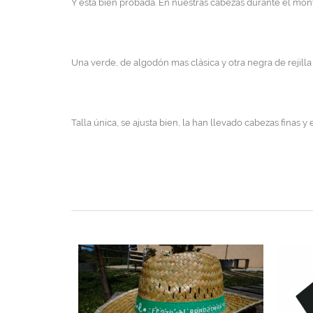
Y está bien probada. En nuestras cabezas durante el mont
Una verde, de algodón mas clásica y otra negra de rejill
Talla única, se ajusta bien, la han llevado cabezas finas