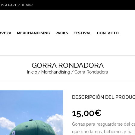
TIS A PARTIR DE 60€
RVEZA
MERCHANDISING
PACKS
FESTIVAL
CONTACTO
GORRA RONDADORA
Inicio
/
Merchandising
/
Gorra Rondadora
DESCRIPCIÓN DEL PRODU
15,00
€
Gorras para resguardarse del ca
que brindamos, bebemos y bai