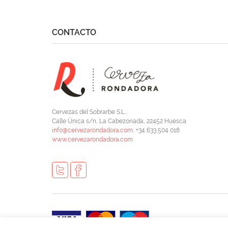
CONTACTO
Cervezas del Sobrarbe S.L.,
Calle Única s/n, La Cabezonada, 22452 Huesca.
info@cervezarondadora.com
, +34 633 504 018
www.cervezarondadora.com