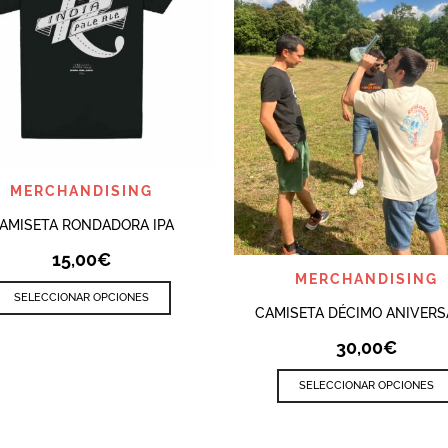
QUICK VIEW
MERCHANDISING
AMISETA RONDADORA IPA
15,00
€
QUICK VIEW
MERCHANDISING
Este
SELECCIONAR OPCIONES
producto
CAMISETA DÉCIMO ANIVERS
tiene
30,00
€
múltiples
variantes.
SELECCIONAR OPCIONES
Las
opciones
se