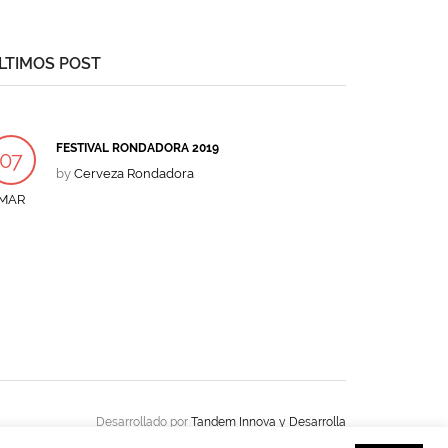
variantes.
Las
opciones
LTIMOS POST
se
pueden
elegir
en
FESTIVAL RONDADORA 2019
la
07
página
by
Cerveza Rondadora
de
MAR
producto
Desarrollado por
Tandem Innova y Desarrolla