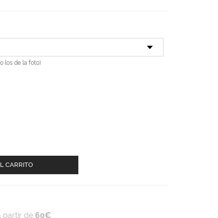
o los de la foto)
L CARRITO
 partir de
60€