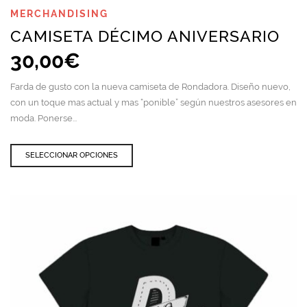
MERCHANDISING
CAMISETA DÉCIMO ANIVERSARIO
30,00
€
Farda de gusto con la nueva camiseta de Rondadora. Diseño nuevo,
con un toque mas actual y mas “ponible” según nuestros asesores en
moda. Ponerse...
Este
SELECCIONAR OPCIONES
producto
tiene
múltiples
variantes.
Las
opciones
se
pueden
elegir
en
la