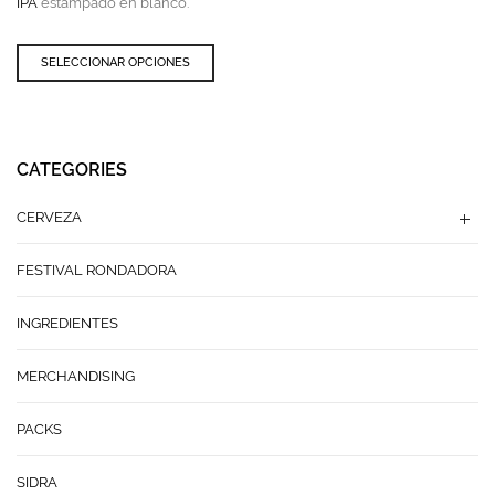
IPA
estampado en blanco.
Este
SELECCIONAR OPCIONES
producto
tiene
múltiples
variantes.
Las
CATEGORIES
opciones
se
CERVEZA
pueden
elegir
FESTIVAL RONDADORA
en
la
página
INGREDIENTES
de
producto
MERCHANDISING
PACKS
SIDRA