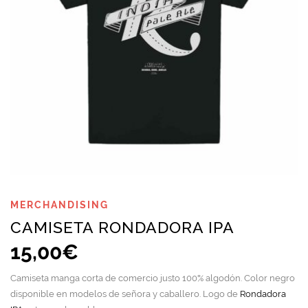
página
de
producto
MERCHANDISING
CAMISETA RONDADORA IPA
15,00
€
Camiseta manga corta de comercio justo 100% algodón. Color negro
disponible en modelos de señora y caballero. Logo de
Rondadora