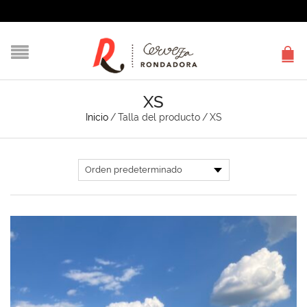
XS
Inicio
/
Talla del producto
/
XS