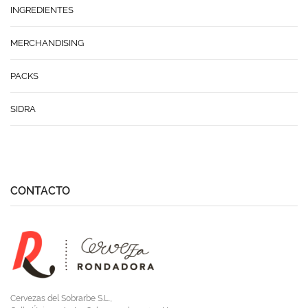
página
INGREDIENTES
de
producto
MERCHANDISING
PACKS
SIDRA
CONTACTO
Cervezas del Sobrarbe S.L.,