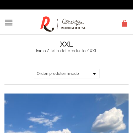
XXL
Inicio
/
Talla del producto
/
XXL