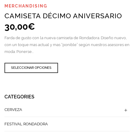
MERCHANDISING
CAMISETA DÉCIMO ANIVERSARIO
30,00
€
Farda de gusto con la nueva camiseta de Rondadora. Diseño nuevo,
con un toque mas actual y mas “ponible” según nuestros asesores en
moda. Ponerse...
Este
SELECCIONAR OPCIONES
producto
tiene
múltiples
variantes.
Las
CATEGORIES
opciones
se
CERVEZA
pueden
elegir
FESTIVAL RONDADORA
en
la