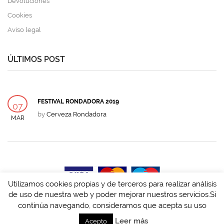
Devoluciones
Cookies
Aviso legal
ÚLTIMOS POST
FESTIVAL RONDADORA 2019
07
by
Cerveza Rondadora
MAR
Utilizamos cookies propias y de terceros para realizar análisis
de uso de nuestra web y poder mejorar nuestros servicios.Si
Desarrollado por
Tandem Innova y Desarrolla
continúa navegando, consideramos que acepta su uso
Leer más
Acepto