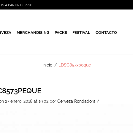
TIS A PARTIR DE 60€
RVEZA
MERCHANDISING
PACKS
FESTIVAL
CONTACTO
Inicio
/
_DSC8573peque
C8573PEQUE
n 27 enero, 2018 at 19:02
por
Cerveza Rondadora
/