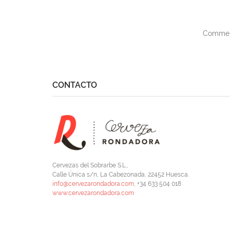
Comment
CONTACTO
Cervezas del Sobrarbe S.L.,
Calle Única s/n, La Cabezonada, 22452 Huesca.
info@cervezarondadora.com
, +34 633 504 018
www.cervezarondadora.com