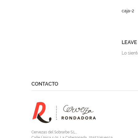
caja-2
LEAVE
Lo sien
CONTACTO
Cervezas del Sobrarbe S.L.,
Calle Única s/n, La Cabezonada, 22452 Huesca.