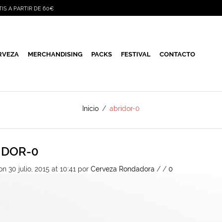
TIS A PARTIR DE 60€
RVEZA
MERCHANDISING
PACKS
FESTIVAL
CONTACTO
Inicio
/
abridor-0
IDOR-0
n 30 julio, 2015 at 10:41
por
Cerveza Rondadora
/
/
0