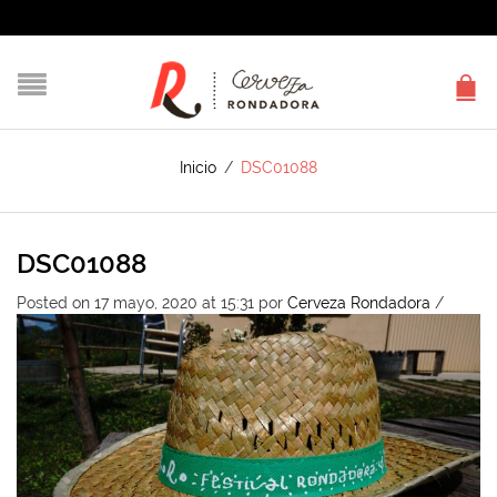
Inicio
/
DSC01088
DSC01088
Posted on 17 mayo, 2020 at 15:31
por
Cerveza Rondadora
/