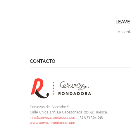
LEAVE
Lo sien
CONTACTO
Cervezas del Sobrarbe S.L.,
Calle Única s/n, La Cabezonada, 22452 Huesca.
info@cervezarondadora.com
, +34 633 504 018
www.cervezarondadora.com