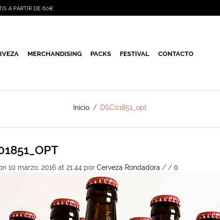
TIS A PARTIR DE 60€
RVEZA
MERCHANDISING
PACKS
FESTIVAL
CONTACTO
Inicio
/
DSC01851_opt
01851_OPT
on 10 marzo, 2016 at 21:44
por
Cerveza Rondadora
/
/
0