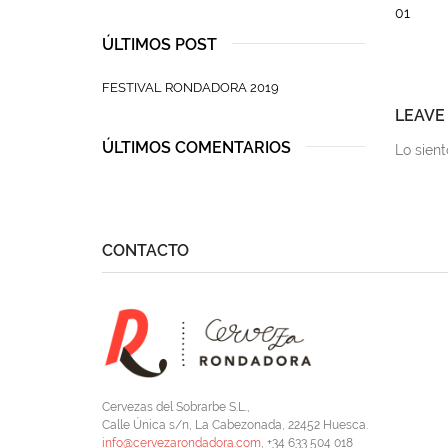
01
ÚLTIMOS POST
FESTIVAL RONDADORA 2019
LEAVE
ÚLTIMOS COMENTARIOS
Lo sien
CONTACTO
Cervezas del Sobrarbe S.L.,
Calle Única s/n, La Cabezonada, 22452 Huesca.
info@cervezarondadora.com
, +34 633 504 018