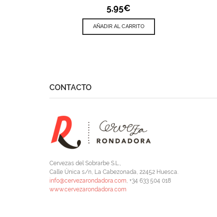
5,95
€
AÑADIR AL CARRITO
CONTACTO
Cervezas del Sobrarbe S.L.,
Calle Única s/n, La Cabezonada, 22452 Huesca.
info@cervezarondadora.com
, +34 633 504 018
www.cervezarondadora.com