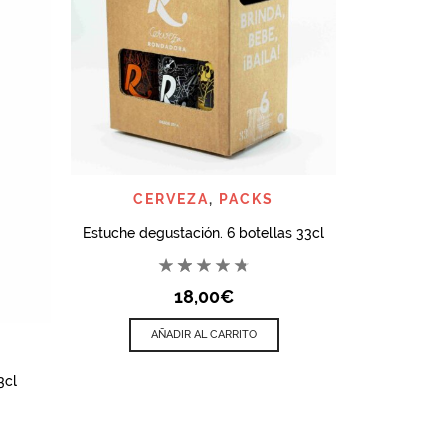
AÑ
QUICK VIEW
CERVEZA
,
PACKS
Estuche degustación. 6 botellas 33cl
18,00
€
AÑADIR AL CARRITO
A
3cl