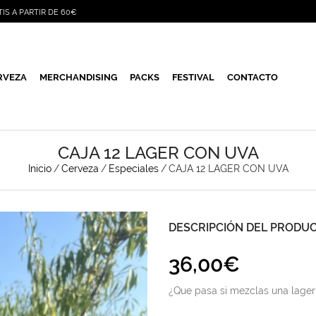
TIS A PARTIR DE 60€
RVEZA
MERCHANDISING
PACKS
FESTIVAL
CONTACTO
CAJA 12 LAGER CON UVA
Inicio
/
Cerveza
/
Especiales
/
CAJA 12 LAGER CON UVA
DESCRIPCIÓN DEL PRODU
36,00
€
¿Que pasa si mezclas una lager