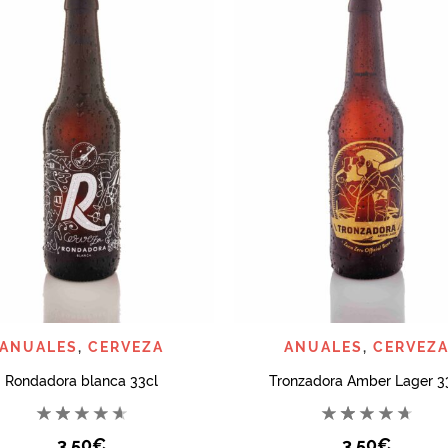
QUICK VIEW
QUICK VIEW
ANUALES
,
CERVEZA
ANUALES
,
CERVEZ
Rondadora blanca 33cl
Tronzadora Amber Lager 3
3,50
€
3,50
€