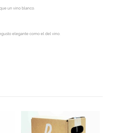
que un vino blanco.
regusto elegante como el del vino.
CE
Jam Session 