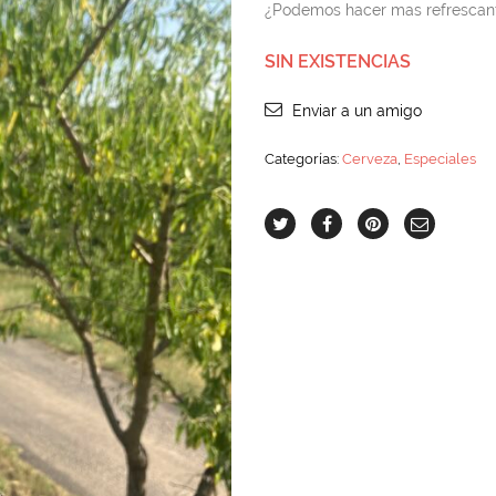
¿Podemos hacer mas refrescante
SIN EXISTENCIAS
Enviar a un amigo
Categorías:
Cerveza
,
Especiales