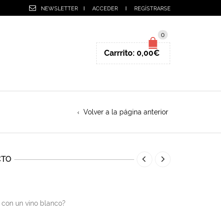
NEWSLETTER
ACCEDER
REGÍSTRARSE
0
Carrrito:
0,00
€
Volver a la página anterior
CTO
 con un vino blanco?