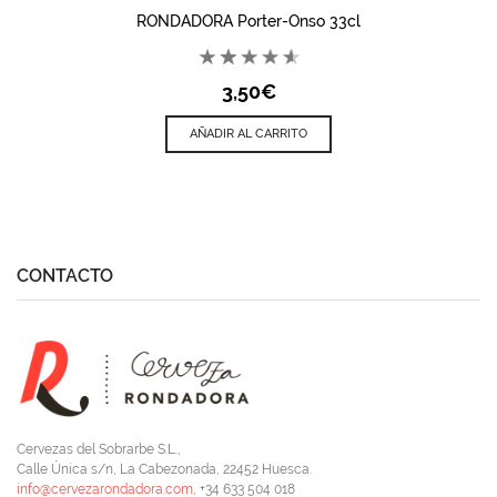
RONDADORA Porter-Onso 33cl
3,50
€
AÑADIR AL CARRITO
CONTACTO
Cervezas del Sobrarbe S.L.,
Calle Única s/n, La Cabezonada, 22452 Huesca.
info@cervezarondadora.com
, +34 633 504 018