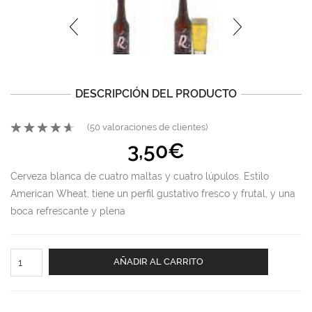
DESCRIPCIÓN DEL PRODUCTO
(
50
valoraciones de clientes)
3,50
€
Cerveza blanca de cuatro maltas y cuatro lúpulos. Estilo
American Wheat, tiene un perfil gustativo fresco y frutal, y una
boca refrescante y plena
Rondadora
AÑADIR AL CARRITO
blanca
33cl
cantidad