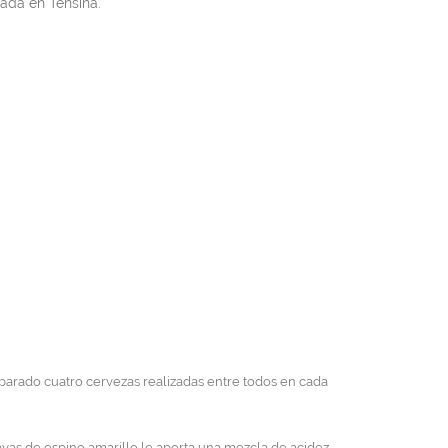
zada en Tensina.
parado cuatro cervezas realizadas entre todos en cada
 bayas de espino amarillo le aporta una mezcla de acidez