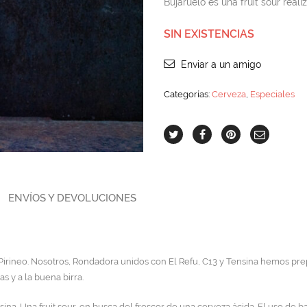
Bujaruelo es una fruit sour reali
SIN EXISTENCIAS
Enviar a un amigo
Categorías:
Cerveza
,
Especiales
ENVÍOS Y DEVOLUCIONES
Pirineo. Nosotros, Rondadora unidos con El Refu, C13 y Tensina hemos pre
s y a la buena birra.
nsina. Una fruit sour, en busca del frescor de una cerveza ácida. El uso de