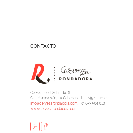
CONTACTO
Cervezas del Sobrarbe S.L.,
Calle Única s/n, La Cabezonada, 22452 Huesca.
info@cervezarondadora.com
, +34 633 504 018
www.cervezarondadora.com