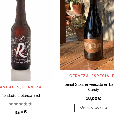
QUICK VIEW
CERVEZA
,
ESPECIAL
Imperial Stout envejecida en ba
QUICK VIEW
ANUALES
,
CERVEZA
Brandy
Rondadora blanca 33cl
18,00
€
AÑADIR AL CARRITO
3,50
€