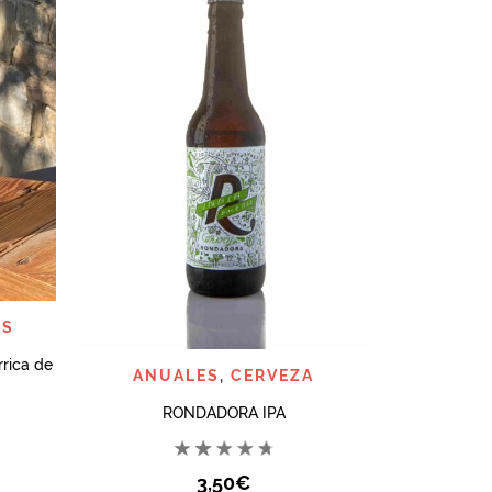
AÑ
ES
rrica de
QUICK VIEW
ANUALES
,
CERVEZA
RONDADORA IPA
3,50
€