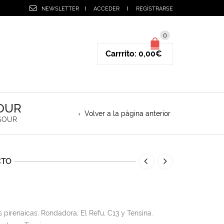
NEWSLETTER
ACCEDER
REGÍSTRARSE
0
Carrrito:
0,00
€
SOUR
Volver a la página anterior
 SOUR
CTO
 pirenaicas. Rondadora, El Refu, C13 y Tensina.