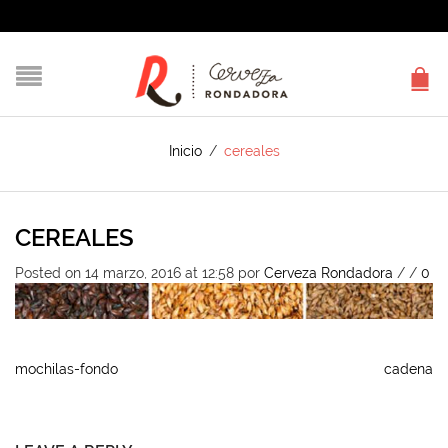
Inicio
/
cereales
CEREALES
Posted on 14 marzo, 2016 at 12:58
por
Cerveza Rondadora
/
/
0
mochilas-fondo
cadena