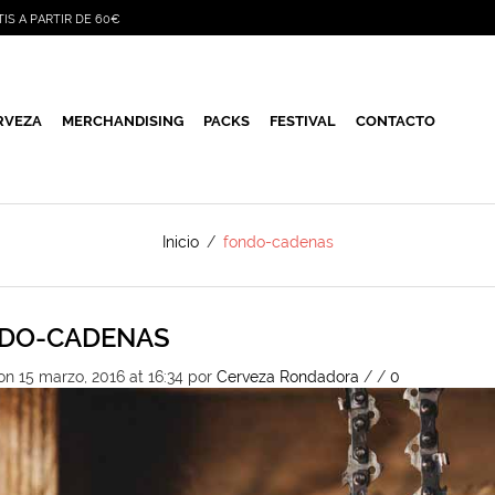
TIS A PARTIR DE 60€
RVEZA
MERCHANDISING
PACKS
FESTIVAL
CONTACTO
Inicio
/
fondo-cadenas
DO-CADENAS
on 15 marzo, 2016 at 16:34
por
Cerveza Rondadora
/
/
0