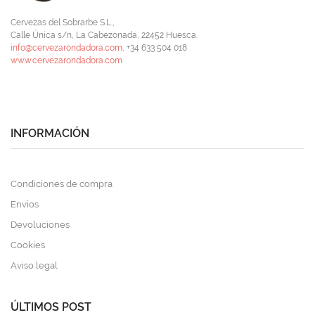
Cervezas del Sobrarbe S.L.,
Calle Única s/n, La Cabezonada, 22452 Huesca.
info@cervezarondadora.com
, +34 633 504 018
www.cervezarondadora.com
INFORMACIÓN
Condiciones de compra
Envíos
Devoluciones
Cookies
Aviso legal
ÚLTIMOS POST