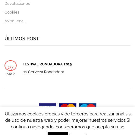
Devoluciones
Cookies
Aviso legal
ÚLTIMOS POST
FESTIVAL RONDADORA 2019
07
by
Cerveza Rondadora
MAR
Utilizamos cookies propias y de terceros para realizar análisis
de uso de nuestra web y poder mejorar nuestros servicios.Si
Desarrollado por
Tandem Innova y Desarrolla
continúa navegando, consideramos que acepta su uso