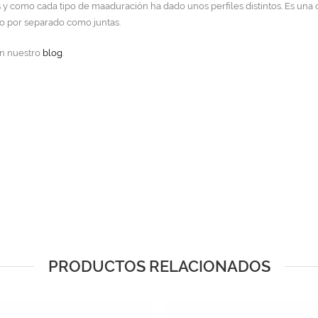
las y como cada tipo de maaduración ha dado unos perfiles distintos. Es un
to por separado como juntas.
en nuestro
blog
.
PRODUCTOS RELACIONADOS