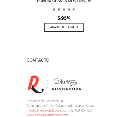
“RONDADORA&LA MONTNEGRE”
5,95
€
AÑADIR AL CARRITO
CONTACTO
Cervezas del Sobrarbe S.L.,
Calle Única s/n, La Cabezonada, 22452 Huesca.
info@cervezarondadora.com
, +34 633 504 018
www.cervezarondadora.com