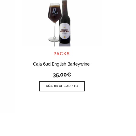
ANU
Tronzad
AÑ
QUICK VIEW
PACKS
Caja 6ud English Barleywine.
35,00
€
AÑADIR AL CARRITO
A