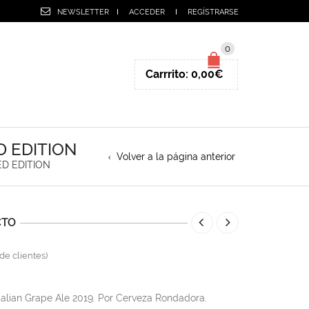
NEWSLETTER
ACCEDER
REGÍSTRARSE
0
Carrrito:
0,00
€
D EDITION
Volver a la página anterior
ED EDITION
CTO
de clientes)
talian Grape Ale 2019. Por Cerveza Rondadora.